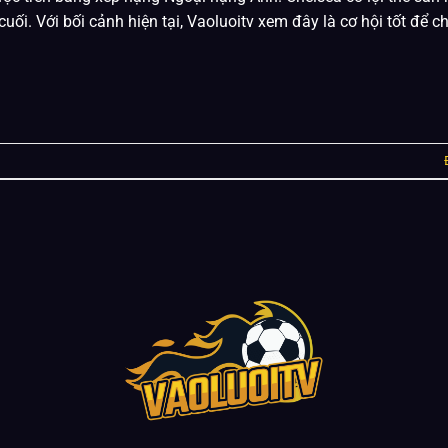
ối. Với bối cảnh hiện tại, Vaoluoitv xem đây là cơ hội tốt để c