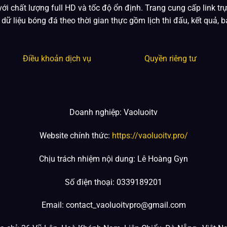
i chất lượng full HD và tốc độ ổn định. Trang cung cấp link trự
ữ liệu bóng đá theo thời gian thực gồm lịch thi đấu, kết quả, 
Điều khoản dịch vụ
Quyền riêng tư
Doanh nghiệp: Vaoluoitv
Website chính thức:
https://vaoluoitv.pro/
Chịu trách nhiệm nội dung: Lê Hoàng Gyn
Số điện thoại: 0339189201
Email:
contact_vaoluoitvpro@gmail.com