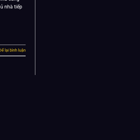
hủ nhà tiếp
Để lại bình luận