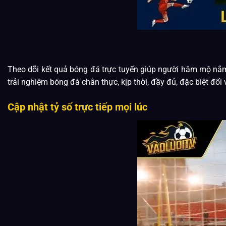
Theo dõi kết quả bóng đá trực tuyến giúp người hâm mộ nắm b
trải nghiệm bóng đá chân thực, kịp thời, đầy đủ, đặc biệt đối 
Cập nhật tỷ số trực tiếp mọi lúc