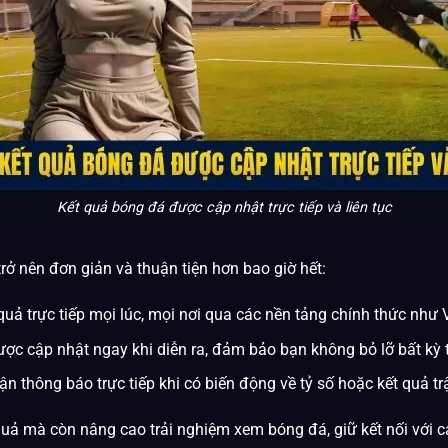
Kết quả bóng đá được cập nhật trực tiếp và liên tục
 trở nên đơn giản và thuận tiện hơn bao giờ hết:
ả trực tiếp mọi lúc, mọi nơi qua các nền tảng chính thức như V
được cập nhật ngay khi diễn ra, đảm bảo bạn không bỏ lỡ bất kỳ
 thông báo trực tiếp khi có biến động về tỷ số hoặc kết quả tr
 quả mà còn nâng cao trải nghiệm xem bóng đá, giữ kết nối với c