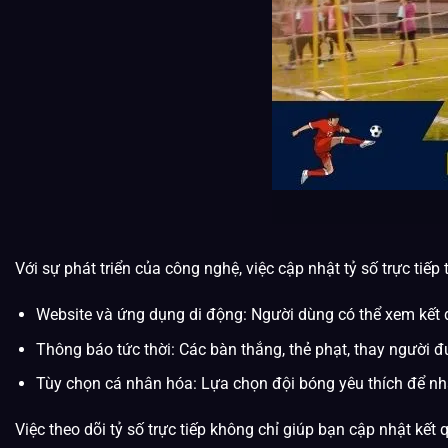
Với sự phát triển của công nghệ, việc cập nhật tỷ số trực tiếp
Website và ứng dụng di động: Người dùng có thể xem kết qu
Thông báo tức thời: Các bàn thắng, thẻ phạt, thay người 
Tùy chọn cá nhân hóa: Lựa chọn đội bóng yêu thích để nhận
Việc theo dõi tỷ số trực tiếp không chỉ giúp bạn cập nhật kết