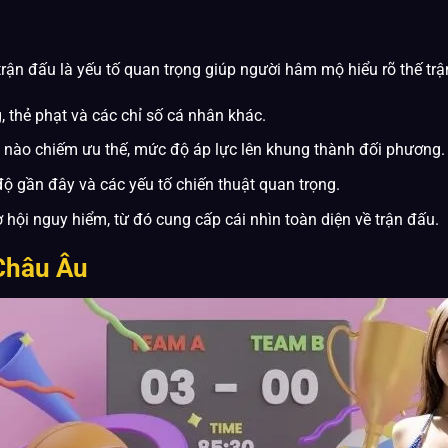
 trận đấu là yếu tố quan trọng giúp người hâm mộ hiểu rõ thế trậ
g, thẻ phạt và các chỉ số cá nhân khác.
ội nào chiếm ưu thế, mức độ áp lực lên khung thành đối phương.
độ gần đây và các yếu tố chiến thuật quan trọng.
 hội nguy hiểm, từ đó cung cấp cái nhìn toàn diện về trận đấu.
 Châu Âu