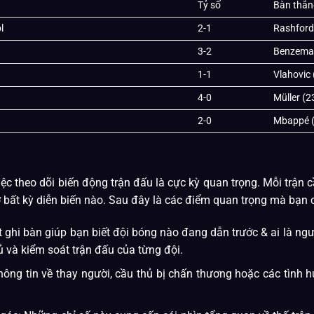
Tỷ số
Bàn thắn
l
2-1
Rashford 
3-2
Benzema 
1-1
Vlahovic 
4-0
Müller (23
2-0
Mbappé (1
ệc theo dõi biến động trận đấu là cực kỳ quan trọng. Mỗi trận 
bất kỳ diễn biến nào. Sau đây là các điểm quan trọng mà bạn c
t ghi bàn giúp bạn biết đội bóng nào đang dẫn trước & ai là ngư
 và kiểm soát trận đấu của từng đội.
ông tin về thay người, cầu thủ bị chấn thương hoặc các tình h