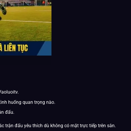
aoluoitv.
 tình huống quan trọng nào.
ận đấu.
ác trận đấu yêu thích dù không có mặt trực tiếp trên sân.