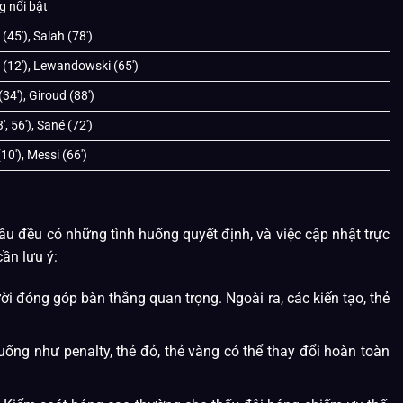
g nổi bật
(45′), Salah (78′)
(12′), Lewandowski (65′)
(34′), Giroud (88′)
′, 56′), Sané (72′)
0′), Messi (66′)
cầu đều có những tình huống quyết định, và việc cập nhật trực
ần lưu ý:
ời đóng góp bàn thắng quan trọng. Ngoài ra, các kiến tạo, thẻ
uống như penalty, thẻ đỏ, thẻ vàng có thể thay đổi hoàn toàn