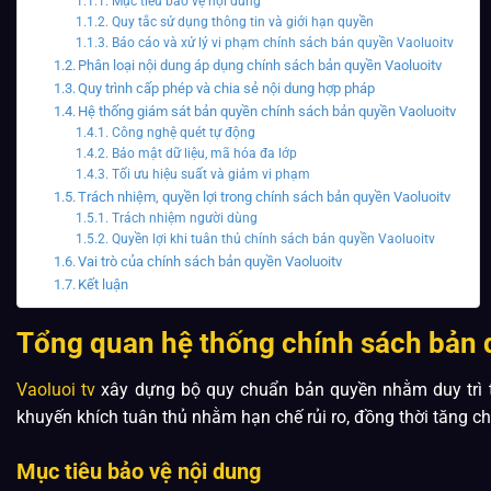
Mục tiêu bảo vệ nội dung
Quy tắc sử dụng thông tin và giới hạn quyền
Báo cáo và xử lý vi phạm chính sách bản quyền Vaoluoitv
Phân loại nội dung áp dụng chính sách bản quyền Vaoluoitv
Quy trình cấp phép và chia sẻ nội dung hợp pháp
Hệ thống giám sát bản quyền chính sách bản quyền Vaoluoitv
Công nghệ quét tự động
Bảo mật dữ liệu, mã hóa đa lớp
Tối ưu hiệu suất và giảm vi phạm
Trách nhiệm, quyền lợi trong chính sách bản quyền Vaoluoitv
Trách nhiệm người dùng
Quyền lợi khi tuân thủ chính sách bản quyền Vaoluoitv
Vai trò của chính sách bản quyền Vaoluoitv
Kết luận
Tổng quan hệ thống chính sách bản 
Vaoluoi tv
xây dựng bộ quy chuẩn bản quyền nhằm duy trì tí
khuyến khích tuân thủ nhằm hạn chế rủi ro, đồng thời tăng ch
Mục tiêu bảo vệ nội dung