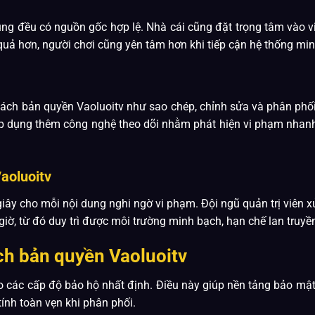
ng đều có nguồn gốc hợp lệ. Nhà cái cũng đặt trọng tâm vào v
uả hơn, người chơi cũng yên tâm hơn khi tiếp cận hệ thống minh
ách bản quyền Vaoluoitv như sao chép, chỉnh sửa và phân phối l
áp dụng thêm công nghệ theo dõi nhằm phát hiện vi phạm nhanh c
aoluoitv
 giây cho mỗi nội dung nghi ngờ vi phạm. Đội ngũ quản trị viên 
giờ, từ đó duy trì được môi trường minh bạch, hạn chế lan truyề
ch bản quyền Vaoluoitv
o các cấp độ bảo hộ nhất định. Điều này giúp nền tảng bảo mật
ính toàn vẹn khi phân phối.