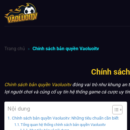
Bỏ
qua
nội
dung
Trang chủ
»
Chính sách bản quyền Vaoluoitv
Chính sách
Chính sách bản quyền Vaoluoitv
đóng vai trò như khung an t
lợi người chơi và củng cố uy tín hệ thống game cá cược uy tí
Nội dung
Chính sách bản quyền Vaoluoitv: Những tiêu chuẩn cần biết
Tổng quan hệ thống chính sách bản quyền Vaoluoitv