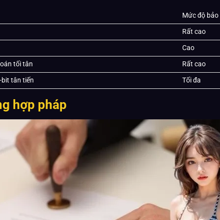
Mức độ bảo
Rất cao
Cao
oán tối tân
Rất cao
bit tân tiến
Tối đa
ung hợp pháp