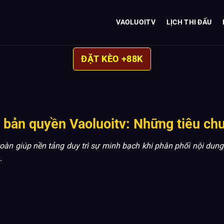
VAOLUOITV
LỊCH THI ĐẤU
ĐẶT KÈO +88K
 bản quyền Vaoluoitv: Những tiêu chu
oàn giúp nền tảng duy trì sự minh bạch khi phân phối nội dung
n.