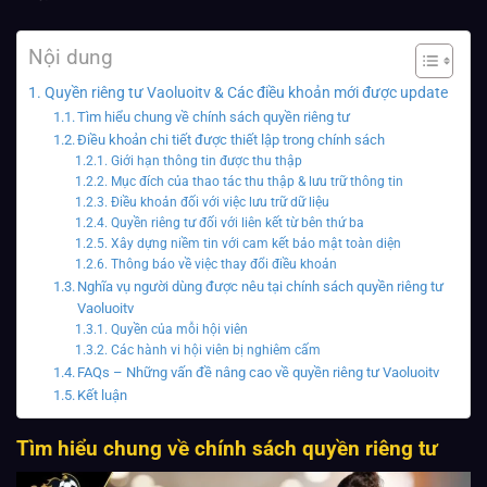
Nội dung
Quyền riêng tư Vaoluoitv & Các điều khoản mới được update
Tìm hiểu chung về chính sách quyền riêng tư
Điều khoản chi tiết được thiết lập trong chính sách
Giới hạn thông tin được thu thập
Mục đích của thao tác thu thập & lưu trữ thông tin
Điều khoản đối với việc lưu trữ dữ liệu
Quyền riêng tư đối với liên kết từ bên thứ ba
Xây dựng niềm tin với cam kết bảo mật toàn diện
Thông báo về việc thay đổi điều khoản
Nghĩa vụ người dùng được nêu tại chính sách quyền riêng tư
Vaoluoitv
Quyền của mỗi hội viên
Các hành vi hội viên bị nghiêm cấm
FAQs – Những vấn đề nâng cao về quyền riêng tư Vaoluoitv
Kết luận
Tìm hiểu chung về chính sách quyền riêng tư