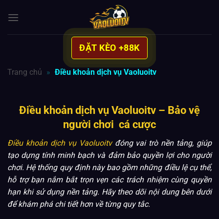
Bỏ
qua
nội
dung
ĐẶT KÈO +88K
Trang chủ
»
Điều khoản dịch vụ Vaoluoitv
Điều khoản dịch vụ Vaoluoitv – Bảo vệ
người chơi cá cược
Điều khoản dịch vụ Vaoluoitv
đóng vai trò nền tảng, giúp
tạo dựng tính minh bạch và đảm bảo quyền lợi cho người
chơi. Hệ thống quy định này bao gồm những điều lệ cụ thể,
hỗ trợ bạn nắm bắt trọn vẹn các trách nhiệm cùng quyền
hạn khi sử dụng nền tảng. Hãy theo dõi nội dung bên dưới
để khám phá chi tiết hơn về từng quy tắc.