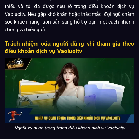
thiểu và tối đa được nêu rõ trong điều khoản dịch vụ
Vaoluoitv. Nếu gặp khó khăn hoặc thắc mắc, đội ngũ chăm
sóc khách hàng luôn sẵn sàng hỗ trợ bạn một cách nhanh
chóng và hiệu quả.
Trách nhiệm của người dùng khi tham gia theo
điều khoản dịch vụ Vaoluoitv
Nghĩa vụ quan trọng trong điều khoản dịch vụ Vaoluoitv