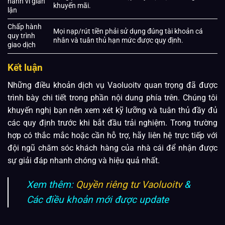
hành vi gian
khuyến mãi.
lận
Chấp hành
Mọi nạp/rút tiền phải sử dụng đúng tài khoản cá
quy trình
nhân và tuân thủ hạn mức được quy định.
giao dịch
Kết luận
Những điều khoản dịch vụ Vaoluoitv quan trọng đã được
trình bày chi tiết trong phần nội dung phía trên. Chúng tôi
khuyến nghị bạn nên xem xét kỹ lưỡng và tuân thủ đầy đủ
các quy định trước khi bắt đầu trải nghiệm. Trong trường
hợp có thắc mắc hoặc cần hỗ trợ, hãy liên hệ trực tiếp với
đội ngũ chăm sóc khách hàng của nhà cái để nhận được
sự giải đáp nhanh chóng và hiệu quả nhất.
Xem thêm:
Quyền riêng tư Vaoluoitv
&
Các điều khoản mới được update