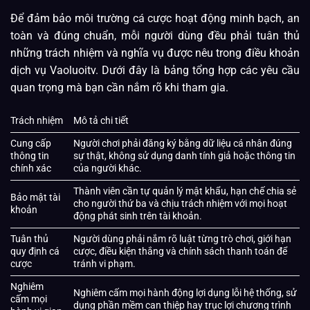
Để đảm bảo môi trường cá cược hoạt động minh bạch, an
toàn và đúng chuẩn, mỗi người dùng đều phải tuân thủ
những trách nhiệm và nghĩa vụ được nêu trong điều khoản
dịch vụ Vaoluoitv. Dưới đây là bảng tổng hợp các yêu cầu
quan trọng mà bạn cần nắm rõ khi tham gia.
Trách nhiệm
Mô tả chi tiết
Cung cấp
Người chơi phải đăng ký bằng dữ liệu cá nhân đúng
thông tin
sự thật, không sử dụng danh tính giả hoặc thông tin
chính xác
của người khác.
Thành viên cần tự quản lý mật khẩu, hạn chế chia sẻ
Bảo mật tài
cho người thứ ba và chịu trách nhiệm với mọi hoạt
khoản
động phát sinh trên tài khoản.
Tuân thủ
Người dùng phải nắm rõ luật từng trò chơi, giới hạn
quy định cá
cược, điều kiện thắng và chính sách thanh toán để
cược
tránh vi phạm.
Nghiêm
Nghiêm cấm mọi hành động lợi dụng lỗi hệ thống, sử
cấm mọi
dụng phần mềm can thiệp hay trục lợi chương trình