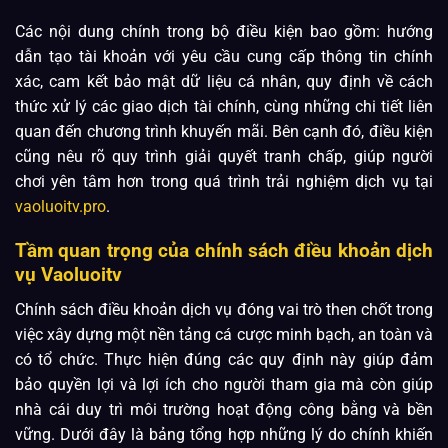
Các nội dung chính trong bộ điều kiện bao gồm: hướng
dẫn tạo tài khoản với yêu cầu cung cấp thông tin chính
xác, cam kết bảo mật dữ liệu cá nhân, quy định về cách
thức xử lý các giao dịch tài chính, cùng những chi tiết liên
quan đến chương trình khuyến mãi. Bên cạnh đó, điều kiện
cũng nêu rõ quy trình giải quyết tranh chấp, giúp người
chơi yên tâm hơn trong quá trình trải nghiệm dịch vụ tại
vaoluoitv.pro
.
Tầm quan trọng của chính sách điều khoản dịch
vụ Vaoluoitv
Chính sách điều khoản dịch vụ đóng vai trò then chốt trong
việc xây dựng một nền tảng cá cược minh bạch, an toàn và
có tổ chức. Thực hiện đúng các quy định này giúp đảm
bảo quyền lợi và lợi ích cho người tham gia mà còn giúp
nhà cái duy trì môi trường hoạt động công bằng và bền
vững. Dưới đây là bảng tổng hợp những lý do chính khiến