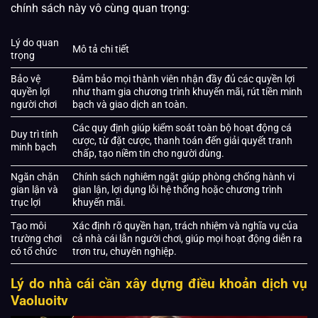
chính sách này vô cùng quan trọng:
Lý do quan
Mô tả chi tiết
trọng
Bảo vệ
Đảm bảo mọi thành viên nhận đầy đủ các quyền lợi
quyền lợi
như tham gia chương trình khuyến mãi, rút tiền minh
người chơi
bạch và giao dịch an toàn.
Các quy định giúp kiểm soát toàn bộ hoạt động cá
Duy trì tính
cược, từ đặt cược, thanh toán đến giải quyết tranh
minh bạch
chấp, tạo niềm tin cho người dùng.
Ngăn chặn
Chính sách nghiêm ngặt giúp phòng chống hành vi
gian lận và
gian lận, lợi dụng lỗi hệ thống hoặc chương trình
trục lợi
khuyến mãi.
Tạo môi
Xác định rõ quyền hạn, trách nhiệm và nghĩa vụ của
trường chơi
cả nhà cái lẫn người chơi, giúp mọi hoạt động diễn ra
có tổ chức
trơn tru, chuyên nghiệp.
Lý do nhà cái cần xây dựng điều khoản dịch vụ
Vaoluoitv