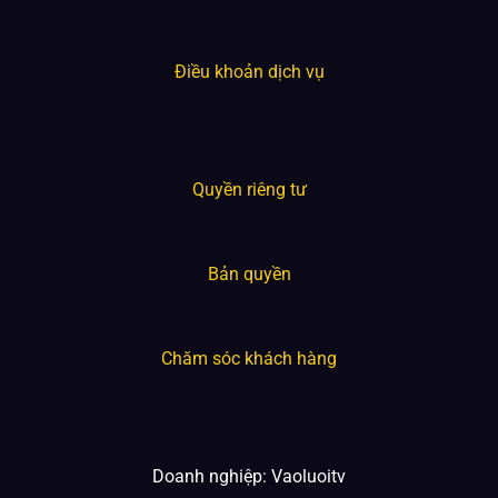
Điều khoản dịch vụ
Quyền riêng tư
Bản quyền
Chăm sóc khách hàng
Doanh nghiệp: Vaoluoitv