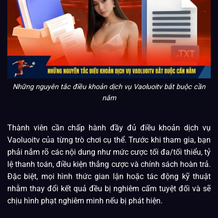
Những nguyên tắc điều khoản dịch vụ Vaoluoitv bắt buộc cần
nắm
Thành viên cần chấp hành đầy đủ điều khoản dịch vụ
Vaoluoitv của từng trò chơi cụ thể. Trước khi tham gia, bạn
phải nắm rõ các nội dung như mức cược tối đa/tối thiểu, tỷ
lệ thanh toán, điều kiện thắng cược và chính sách hoàn trả.
Đặc biệt, mọi hình thức gian lận hoặc tác động kỹ thuật
nhằm thay đổi kết quả đều bị nghiêm cấm tuyệt đối và sẽ
chịu hình phạt nghiêm minh nếu bị phát hiện.