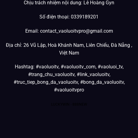
Chịu trách nhiệm nội dung: Lê Hoàng Gyn
Số điện thoại: 0339189201
Email:
contact_vaoluoitvpro@gmail.com
Địa chỉ: 26 Vũ Lập, Hoà Khánh Nam, Liên Chiểu, Đà Nẵng ,
Việt Nam
Hashtag: #vaoluoitv, #vaoluoitv_com, #vaoluoi_tv,
#trang_chu_vaoluoitv, #link_vaoluoitv,
#truc_tiep_bong_da_vaoluoitv, #bong_da_vaoluoitv,
#vaoluoitvpro
LUCKYWIN
-
888NEW