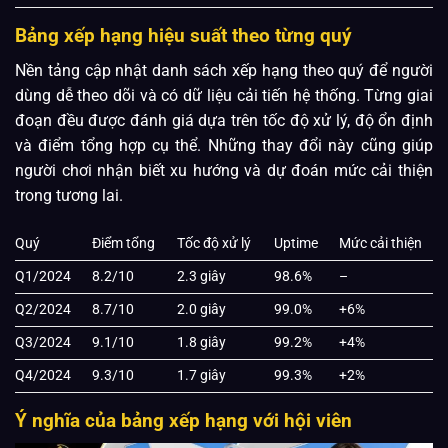
Bảng xếp hạng hiệu suất theo từng quý
Nền tảng cập nhật danh sách xếp hạng theo quý để người
dùng dễ theo dõi và có dữ liệu cải tiến hệ thống. Từng giai
đoạn đều được đánh giá dựa trên tốc độ xử lý, độ ổn định
và điểm tổng hợp cụ thể. Những thay đổi này cũng giúp
người chơi nhận biết xu hướng và dự đoán mức cải thiện
trong tương lai.
Quý
Điểm tổng
Tốc độ xử lý
Uptime
Mức cải thiện
Q1/2024
8.2/10
2.3 giây
98.6%
–
Q2/2024
8.7/10
2.0 giây
99.0%
+6%
Q3/2024
9.1/10
1.8 giây
99.2%
+4%
Q4/2024
9.3/10
1.7 giây
99.3%
+2%
Ý nghĩa của bảng xếp hạng với hội viên