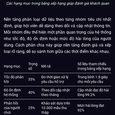
Các hạng mục trong bảng xếp hạng giúp đánh giá khách quan
Nền tảng phân loại dữ liệu theo từng nhóm tiêu chí nhất
định, giúp hội viên dễ dàng theo dõi và cập nhật thông tin.
Mỗi nhóm đều thể hiện một phần quan trọng của hệ thống
như tốc độ, độ ổn định hoặc mức độ hài lòng của người
dùng. Cách phân chia này giúp nền tảng đánh giá và xếp
loại rõ ràng, dễ so sánh hơn giữa các thời điểm khác nhau.
Trọng
Số liệu tham chiếu
Hạng mục
Mô tả
số
trong bảng xếp hạng
Tốc độ phản
Đo thời gian xử lý
Trung bỉnh 1.8 giây
35%
hồi
yêu cầu hỗ trợ
cho mỗi yêu cầu
Độ ổn định
Theo dõi cập nhật
Cập nhật đạt độ hài
40%
hệ thống
theo tháng
lòng 99.2%
Phản hồi
Khảo sát dựa trên
Mức hài lòng đạt
của người
25%
10.000 mẫu thu
92%
chơi
thập