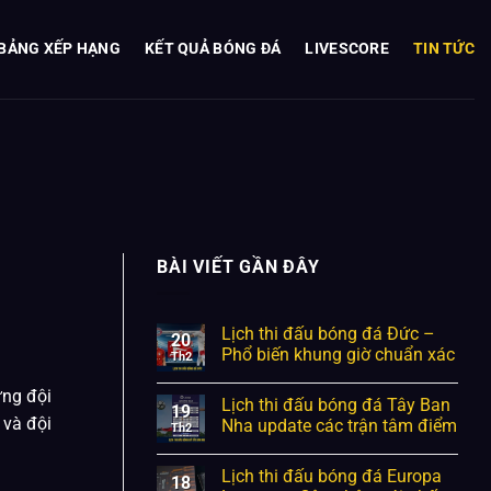
BẢNG XẾP HẠNG
KẾT QUẢ BÓNG ĐÁ
LIVESCORE
TIN TỨC
BÀI VIẾT GẦN ĐÂY
Lịch thi đấu bóng đá Đức –
20
Phổ biến khung giờ chuẩn xác
Th2
ững đội
Lịch thi đấu bóng đá Tây Ban
19
 và đội
Nha update các trận tâm điểm
Th2
Lịch thi đấu bóng đá Europa
18