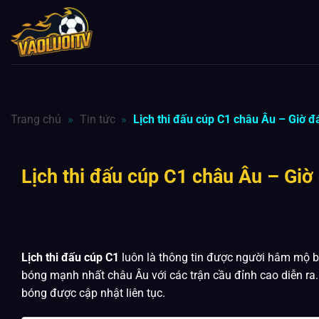
Bỏ
qua
nội
dung
Trang chủ
»
Tin tức
»
Lịch thi đấu cúp C1 châu Âu – Giờ đá
Lịch thi đấu cúp C1 châu Âu – Giờ 
Lịch thi đấu cúp C1
luôn là thông tin được người hâm mộ b
bóng mạnh nhất châu Âu với các trận cầu đỉnh cao diễn ra.
bóng được cập nhật liên tục.