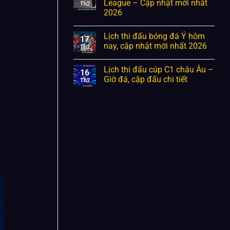
League – Cập nhật mới nhất
Th2
2026
Lịch thi đấu bóng đá Ý hôm
17
nay, cập nhật mới nhất 2026
Th2
Lịch thi đấu cúp C1 châu Âu –
16
Giờ đá, cặp đấu chi tiết
Th2