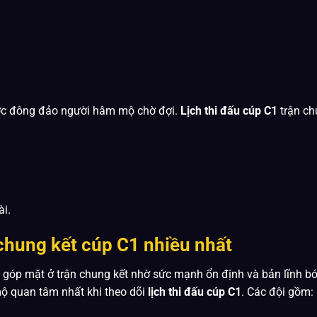
ược đông đảo người hâm mộ chờ đợi.
Lịch thi đấu cúp C1
trận ch
ài.
chung kết cúp C1 nhiều nhất
n góp mặt ở trận chung kết nhờ sức mạnh ổn định và bản lĩnh b
 quan tâm nhất khi theo dõi
lịch thi đấu cúp C1
. Các đội gồm: