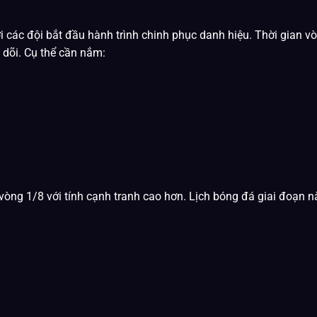
ơi các đội bắt đầu hành trình chinh phục danh hiệu. Thời gian 
 dõi. Cụ thể cần nắm:
vòng 1/8 với tính cạnh tranh cao hơn. Lịch bóng đá giai đoạn n