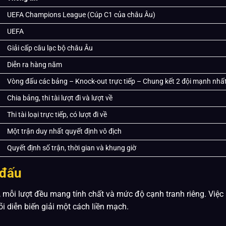
UEFA Champions League (Cúp C1 của châu Âu)
UEFA
Giải cấp câu lạc bộ châu Âu
Diễn ra hàng năm
Vòng đấu các bảng – Knock-out trực tiếp – Chung kết 2 đội mạnh nhấ
Chia bảng, thi tài lượt đi và lượt về
Thi tài loại trực tiếp, có lượt đi về
Một trận duy nhất quyết định vô địch
Quyết định số trận, thời gian và khung giờ
 đấu
 mỗi lượt đều mang tính chất và mức độ cạnh tranh riêng. Việc 
i diễn biến giải một cách liền mạch.