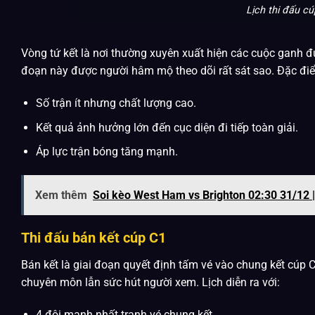
Lịch thi đấu cú
Vòng tứ kết là nơi thường xuyên xuất hiện các cuộc ganh 
đoạn này được người hâm mộ theo dõi rất sát sao. Đặc điể
Số trận ít nhưng chất lượng cao.
Kết quả ảnh hưởng lớn đến cục diện đi tiếp toàn giải.
Áp lực trận bóng tăng mạnh.
Xem thêm
Soi kèo West Ham vs Brighton 02:30 31/12 |
Thi đấu bán kết cúp C1
Bán kết là giai đoạn quyết định tấm vé vào chung kết cúp
chuyên môn lẫn sức hút người xem. Lịch diễn ra với:
4 đội mạnh nhất tranh vé chung kết.