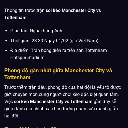
Thông tin trước trận
soi kèo Manchester City vs
Tottenham
:
Giải đấu: Ngoại hạng Anh.
Thời gian: 23:30 Ngày 01/02 (giờ Việt Nam).
Địa điểm: Trận bóng diễn ra trên sân Tottenham
Hotspur Stadium.
Phong độ gần nhất giữa Manchester City và
Tottenham
Trước thềm trận đấu, phong độ của hai đội là yếu tố được
giới chuyên môn cùng người chơi kèo đặc biệt quan tâm.
Việc
soi kèo Manchester City vs Tottenham
gần đây sẽ
giúp đánh giá chính xác hơn tương quan sức mạnh giữa
hai đội.