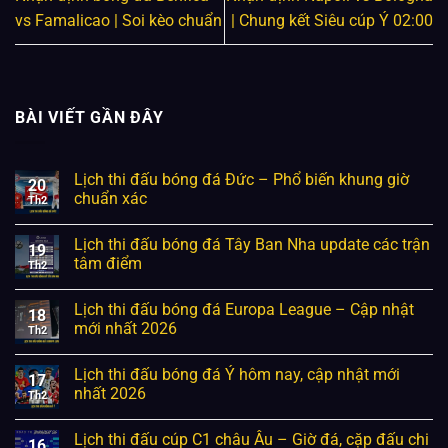
vs Famalicao | Soi kèo chuẩn
| Chung kết Siêu cúp Ý 02:00
BÀI VIẾT GẦN ĐÂY
Lịch thi đấu bóng đá Đức – Phổ biến khung giờ
20
chuẩn xác
Th2
Lịch thi đấu bóng đá Tây Ban Nha update các trận
19
tâm điểm
Th2
Lịch thi đấu bóng đá Europa League – Cập nhật
18
mới nhất 2026
Th2
Lịch thi đấu bóng đá Ý hôm nay, cập nhật mới
17
nhất 2026
Th2
Lịch thi đấu cúp C1 châu Âu – Giờ đá, cặp đấu chi
16