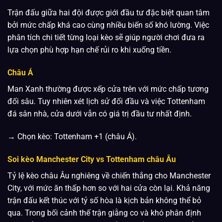
Trận đấu giữa hai đội được giới đầu tư đặc biệt quan tâm
bởi mức chấp khá cao cùng nhiều biến số khó lường. Việc
phân tích chi tiết từng loại kèo sẽ giúp người chơi đưa ra
lựa chọn phù hợp hạn chế rủi ro khi xuống tiền.
Châu Á
Man Xanh thường được xếp cửa trên với mức chấp tương
đối sâu. Tuy nhiên xét lịch sử đối đầu và việc Tottenham
đá sân nhà, cửa dưới vẫn có giá trị đầu tư nhất định.
→ Chọn kèo: Tottenham +1 (châu Á).
Soi kèo Manchester City vs Tottenham châu Âu
Tỷ lệ kèo châu Âu nghiêng về chiến thắng cho Manchester
City, với mức ăn thấp hơn so với hai cửa còn lại. Khả năng
trận đấu kết thúc với tỷ số hòa là kịch bản không thể bỏ
qua. Trong bối cảnh thế trận giằng co và khó phân định