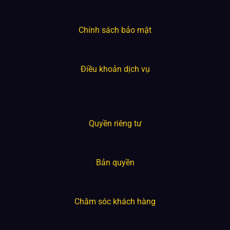
Chính sách bảo mật
Điều khoản dịch vụ
Quyền riêng tư
Bản quyền
Chăm sóc khách hàng