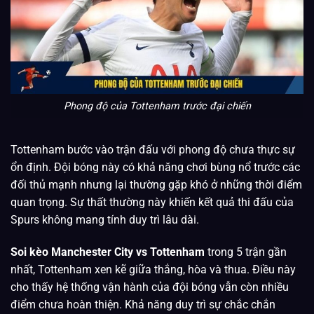
Phong độ của Tottenham trước đại chiến
Tottenham bước vào trận đấu với phong độ chưa thực sự
ổn định. Đội bóng này có khả năng chơi bùng nổ trước các
đối thủ mạnh nhưng lại thường gặp khó ở những thời điểm
quan trọng. Sự thất thường này khiến kết quả thi đấu của
Spurs không mang tính duy trì lâu dài.
Soi kèo Manchester City vs Tottenham
trong 5 trận gần
nhất, Tottenham xen kẽ giữa thắng, hòa và thua. Điều này
cho thấy hệ thống vận hành của đội bóng vẫn còn nhiều
điểm chưa hoàn thiện. Khả năng duy trì sự chắc chắn