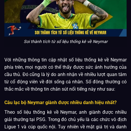
Soi thành tích từ số liệu thống kê về Neymar
Với những thông tin cập nhật số liệu thống kê về Neymar
phía trên, mọi người có thể thấy được sức ảnh hưởng của
cầu thủ. Đó cũng là lý do anh nhận về nhiều lượt quan tâm
từ cổ động viên về đời sống cá nhân. Số đông thường có
thắc mắc về thông tin chân sút nổi tiếng này như sau:
Câu lạc bộ Neymar giành được nhiều danh hiệu nhất?
Theo số liệu thống kê về Neymar, anh giành được nhiều
giải thưởng tại PSG. Trong đó chủ yếu là các chức vô địch
Ligue 1 và cúp quốc nội. Tuy nhiên về mặt giá trị và danh