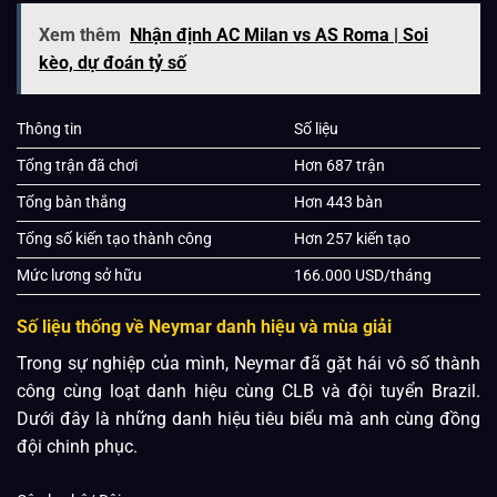
Xem thêm
Nhận định AC Milan vs AS Roma | Soi
kèo, dự đoán tỷ số
Thông tin
Số liệu
Tổng trận đã chơi
Hơn 687 trận
Tổng bàn thắng
Hơn 443 bàn
Tổng số kiến tạo thành công
Hơn 257 kiến tạo
Mức lương sở hữu
166.000 USD/tháng
Số liệu thống về Neymar danh hiệu và mùa giải
Trong sự nghiệp của mình, Neymar đã gặt hái vô số thành
công cùng loạt danh hiệu cùng CLB và đội tuyển Brazil.
Dưới đây là những danh hiệu tiêu biểu mà anh cùng đồng
đội chinh phục.