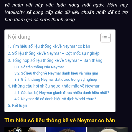
về nhân vật này vẫn luôn nóng mỗi ngày. Hôm nay
Vaoluoitv sẽ cung cấp các dữ liệu chuẩn nhất để hỗ trợ
bạn tham gia cá cược thành công.
Nội dung
Tìm hiểu số liệu thống kê về Neymar cơ bản
Số liệu thống kê về Neymar – Cột mốc sự nghiệp
Tổng hợp số liệu thống kê về Neymar – Bàn thắng
Số trận thắng của Neymar
Số liệu thống về Neymar danh hiệu và mùa giải
Giải thưởng Neymar đạt được trong sự nghiệp
Những câu hỏi nhiều người thắc mắc về Neymar
Câu lạc bộ Neymar giành được nhiều danh hiệu nhất?
Neymar đã có danh hiệu vô địch World chưa?
Kết luận
Tìm hiểu số liệu thống kê về Neymar cơ bản