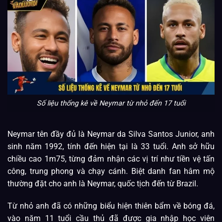
Số liệu thống kê về Neymar từ nhỏ đến 17 tuổi
Neymar tên đầy đủ là Neymar da Silva Santos Junior, anh
sinh năm 1992, tính đến hiện tại là 33 tuổi. Anh sở hữu
chiều cao 1m75, từng đảm nhận các vị trí như tiền vệ tấn
công, trung phong và chạy cánh. Biệt danh fan hâm mộ
thường đặt cho anh là Neymar, quốc tịch đến từ Brazil.
Từ nhỏ anh đã có những biểu hiện thiên bẩm về bóng đá,
vào năm 11 tuổi cầu thủ đã được gia nhập học viên