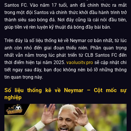
Santos FC. Vào năm 17 tuổi, anh đã chính thức ra mắt
trong một đội Santos và chính thức khởi đầu hành trình trở
thành siêu sao bóng đá. Nơi đây cũng là cái nôi đầu tiên,
giúp tiền vệ rèn luyện kỹ thuật đá bóng đầy bài bản.
Trên đây là số liệu thống kê về Neymar cơ bản nhất, từ lúc
anh còn nhỏ đến giai đoạn thiếu niên. Phần quan trọng
nhất vẫn nằm trong lúc phát triển từ CLB Santos FC đến
thời điểm hiện tại năm 2025.
vaoluoitv.pro
sẽ cập nhật chi
tiết ngay sau đây, bạn đọc không nên bỏ lỡ những thông
tin quan trọng này.
Số liệu thống kê về Neymar – Cột mốc sự
nghiệp