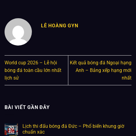
LÊ HOÀNG GYN
World cup 2026 – Lễ hội
Kết quả bóng đá Ngoại hạng
bóng đá toàn cầu lớn nhất
Anh – Bảng xếp hạng mới
lịch sử
nhất
BÀI VIẾT GẦN ĐÂY
Lịch thi đấu bóng đá Đức – Phổ biến khung giờ
20
chuẩn xác
Th2