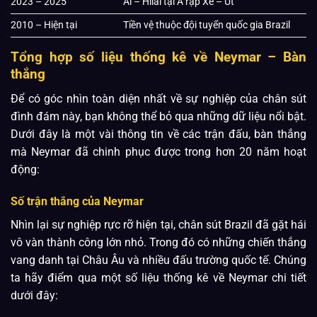
2023 – 2025
Al – Hilal tại Ả rập Xê – Út
2010 – Hiện tại
Tiền vệ thuộc đội tuyển quốc gia Brazil
Tổng hợp số liệu thống kê về Neymar – Bàn
thắng
Để có góc nhìn toàn diện nhất về sự nghiệp của chân sút
đình đám này, bạn không thể bỏ qua những dữ liệu nổi bật.
Dưới đây là một vài thông tin về các trận đấu, bàn thắng
mà Neymar đã chinh phục được trong hơn 20 năm hoạt
động:
Số trận thắng của Neymar
Nhìn lại sự nghiệp rực rỡ hiện tại, chân sút Brazil đã gặt hái
vô vàn thành công lớn nhỏ. Trong đó có những chiến thắng
vang danh tại Châu Âu và nhiều đấu trường quốc tế. Chúng
ta hãy điểm qua một số liệu thống kê về Neymar chi tiết
dưới đây: