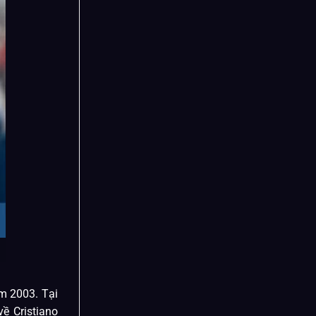
m 2003. Tại
ề Cristiano