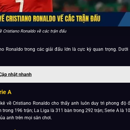
về Cristiano Ronaldo về các trận đấu
ano Ronaldo trong các giải đấu lớn là cực kỳ quan trọng. Dưới
Cập nhật nhanh
rie A
 kê về Cristiano Ronaldo cho thấy anh luôn duy trì phong độ ổ
trong 196 trận; La Liga là 311 bàn trong 292 trận; Serie A là 1
a anh trên mọi sân chơi.