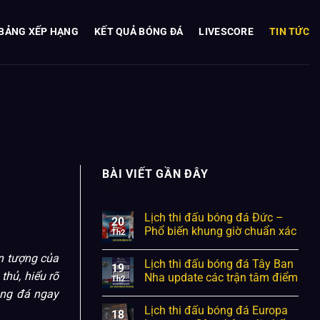
BẢNG XẾP HẠNG
KẾT QUẢ BÓNG ĐÁ
LIVESCORE
TIN TỨC
BÀI VIẾT GẦN ĐÂY
Lịch thi đấu bóng đá Đức –
20
Phổ biến khung giờ chuẩn xác
Th2
n tượng của
Lịch thi đấu bóng đá Tây Ban
19
thủ, hiểu rõ
Nha update các trận tâm điểm
Th2
óng đá ngay
Lịch thi đấu bóng đá Europa
18