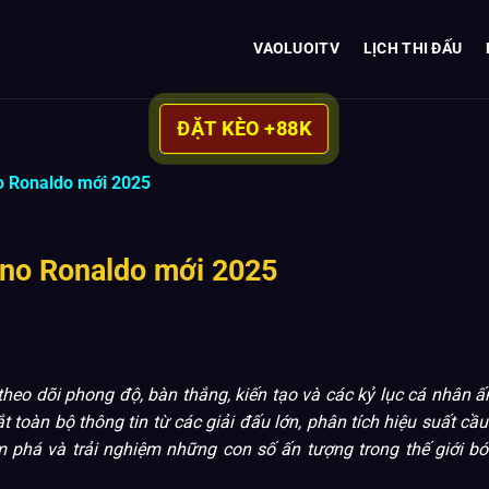
VAOLUOITV
LỊCH THI ĐẤU
ĐẶT KÈO +88K
no Ronaldo mới 2025
iano Ronaldo mới 2025
eo dõi phong độ, bàn thắng, kiến tạo và các kỷ lục cá nhân ấ
ắt toàn bộ thông tin từ các giải đấu lớn, phân tích hiệu suất cầu 
 phá và trải nghiệm những con số ấn tượng trong thế giới b