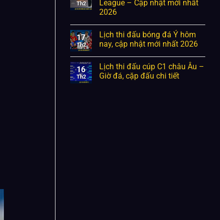
League – Cập nhật mới nhất
Th2
2026
Lịch thi đấu bóng đá Ý hôm
17
nay, cập nhật mới nhất 2026
Th2
Lịch thi đấu cúp C1 châu Âu –
16
Giờ đá, cặp đấu chi tiết
Th2