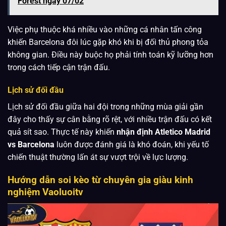
Forest ngày 07/02
Việc phụ thuộc khá nhiều vào những cá nhân tấn công
khiến Barcelona đôi lúc gặp khó khi bị đối thủ phong tỏa
không gian. Điều này buộc họ phải tính toán kỹ lưỡng hơn
trong cách tiếp cận trận đấu.
Lịch sử đối đầu
Lịch sử đối đầu giữa hai đội trong những mùa giải gần
đây cho thấy sự cân bằng rõ rệt, với nhiều trận đấu có kết
quả sít sao. Thực tế này khiến
nhận định Atletico Madrid
vs Barcelona
luôn được đánh giá là khó đoán, khi yếu tố
chiến thuật thường lấn át sự vượt trội về lực lượng.
Hướng dẫn soi kèo từ chuyên gia giàu kinh
nghiệm Vaoluoitv