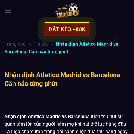
Bỏ
qua
nội
dung
ĐẶT KÈO +88K
Trang chủ
»
Tin tức
»
Nhận định Atletico Madrid vs
Barcelona| Cân não từng phút
Nhận định Atletico Madrid vs Barcelona|
Cân não từng phút
Nhận định Atletico Madrid vs Barcelona
luôn thu hút sự
quan tâm lớn của người hâm mộ khi hai thế lực hàng đầu
La Liga chạm trán trong bối cảnh cuộc đua thứ hạng ngày