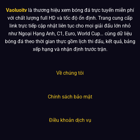
Vaoluoitv
là thương hiệu xem bóng đá trực tuyến miễn phí
với chất lượng full HD và tốc độ ổn định. Trang cung cấp
link trực tiếp cập nhật liên tục cho mọi giải đấu lớn nhỏ
như Ngoại Hạng Anh, C1, Euro, World Cup… cùng dữ liệu
bóng đá theo thời gian thực gồm lịch thi đấu, kết quả, bảng
xếp hạng và nhận định trước trận.
Về chúng tôi
Chính sách bảo mật
Điều khoản dịch vụ