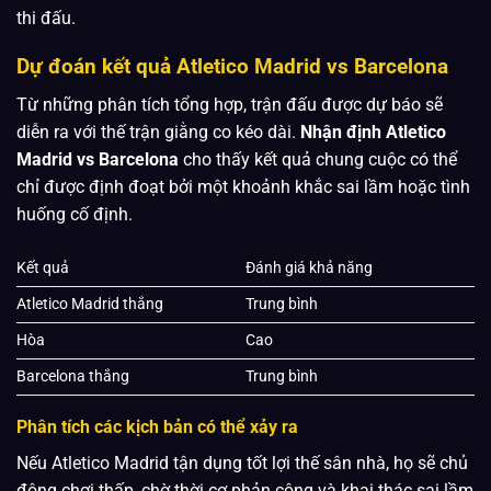
thi đấu.
Dự đoán kết quả Atletico Madrid vs Barcelona
Từ những phân tích tổng hợp, trận đấu được dự báo sẽ
diễn ra với thế trận giằng co kéo dài.
Nhận định Atletico
Madrid vs Barcelona
cho thấy kết quả chung cuộc có thể
chỉ được định đoạt bởi một khoảnh khắc sai lầm hoặc tình
huống cố định.
Kết quả
Đánh giá khả năng
Atletico Madrid thắng
Trung bình
Hòa
Cao
Barcelona thắng
Trung bình
Phân tích các kịch bản có thể xảy ra
Nếu Atletico Madrid tận dụng tốt lợi thế sân nhà, họ sẽ chủ
động chơi thấp, chờ thời cơ phản công và khai thác sai lầm