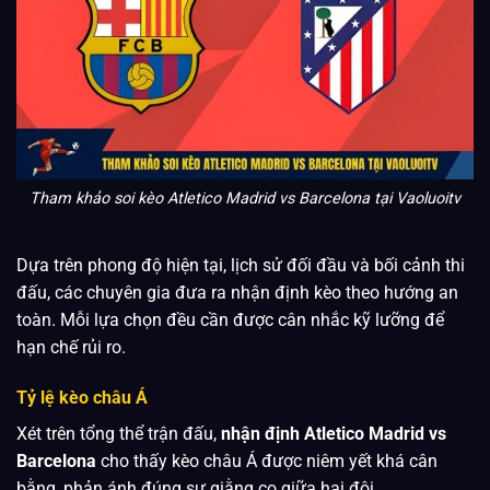
Tham khảo soi kèo Atletico Madrid vs Barcelona tại Vaoluoitv
Dựa trên phong độ hiện tại, lịch sử đối đầu và bối cảnh thi
đấu, các chuyên gia đưa ra nhận định kèo theo hướng an
toàn. Mỗi lựa chọn đều cần được cân nhắc kỹ lưỡng để
hạn chế rủi ro.
Tỷ lệ kèo châu Á
Xét trên tổng thể trận đấu,
nhận định Atletico Madrid vs
Barcelona
cho thấy kèo châu Á được niêm yết khá cân
bằng, phản ánh đúng sự giằng co giữa hai đội.