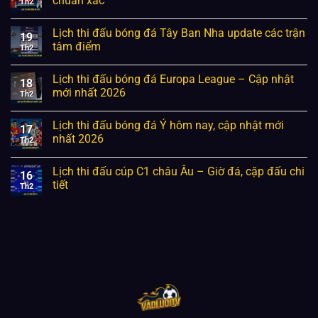
chuẩn xác
Th2
Lịch thi đấu bóng đá Tây Ban Nha update các trận
19
tâm điểm
Th2
Lịch thi đấu bóng đá Europa League – Cập nhật
18
mới nhất 2026
Th2
Lịch thi đấu bóng đá Ý hôm nay, cập nhật mới
17
nhất 2026
Th2
Lịch thi đấu cúp C1 châu Âu – Giờ đá, cặp đấu chi
16
tiết
Th2