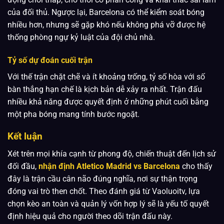
của đối thủ. Ngược lại, Barcelona có thể kiểm soát bóng
nhiều hơn, nhưng sẽ gặp khó nếu không phá vỡ được hệ
thống phòng ngự kỷ luật của đội chủ nhà.
Tỷ số dự đoán cuối trận
Với thế trận chặt chẽ và ít khoảng trống, tỷ số hòa với số
bàn thắng hạn chế là kịch bản dễ xảy ra nhất. Trận đấu
nhiều khả năng được quyết định ở những phút cuối bằng
một pha bóng mang tính bước ngoặt.
Kết luận
Xét trên mọi khía cạnh từ phong độ, chiến thuật đến lịch sử
đối đầu,
nhận định Atletico Madrid vs Barcelona
cho thấy
đây là trận cầu cân não đúng nghĩa, nơi sự thận trọng
đóng vai trò then chốt. Theo đánh giá từ Vaoluoitv, lựa
chọn kèo an toàn và quản lý vốn hợp lý sẽ là yếu tố quyết
định hiệu quả cho người theo dõi trận đấu này.