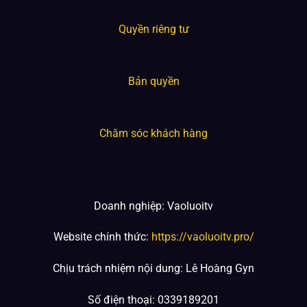
Quyền riêng tư
Bản quyền
Chăm sóc khách hàng
Doanh nghiệp: Vaoluoitv
Website chính thức:
https://vaoluoitv.pro/
Chịu trách nhiệm nội dung: Lê Hoàng Gyn
Số điện thoại: 0339189201