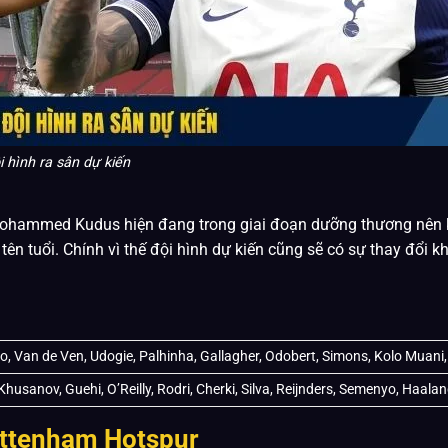
i hình ra sân dự kiến
ohammed Kudus hiện đang trong giai đoạn dưỡng thương nên 
ên tuổi. Chính vì thế đội hình dự kiến cũng sẽ có sự thay đổi k
o, Van de Ven, Udogie, Palhinha, Gallagher, Odobert, Simons, Kolo Muani
sanov, Guehi, O’Reilly, Rodri, Cherki, Silva, Reijnders, Semenyo, Haala
ottenham Hotspur