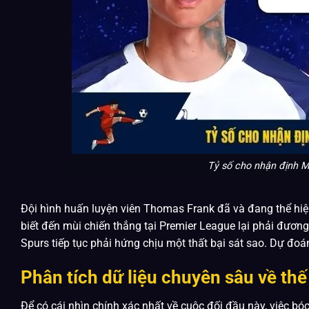
Tỷ số cho nhận định M
Đội hình huấn luyện viên Thomas Frank đã và đang thể hiệ
biết đến mùi chiến thắng tại Premier League lại phải đươ
Spurs tiếp tục phải hứng chịu một thất bại sát sao. Dự đoán 
Phân tích dữ liệu chuyên sâu về thế
Để có cái nhìn chính xác nhất về cuộc đối đầu này, việc bó