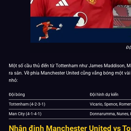
Độ
Một số cầu thủ đến từ Tottenham như James Maddison, M
ra sân. Về phía Manchester United cũng vắng bóng một vài t
nhỏ:
Đội bóng
Đội hình dự kiến
Tottenham (4-2-3-1)
Vicario, Spence, Romer
Man City (4-1-4-1)
Donnarumma, Nunes, Khu
Nhận định Manchester United vs T