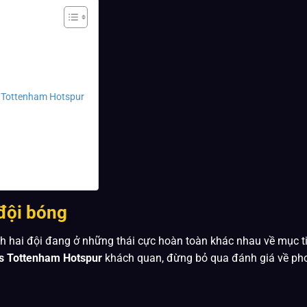
s Tottenham Hotspur
 đội bóng
nh hai đội đang ở những thái cực hoàn toàn khác nhau về mục ti
vs Tottenham Hotspur
khách quan, đừng bỏ qua đánh giá về ph