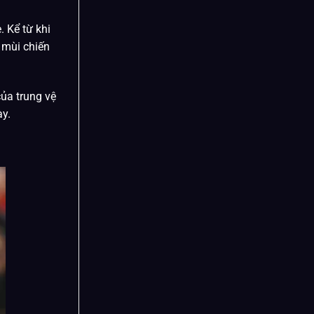
 Kể từ khi
 mùi chiến
của trung vệ
ày.