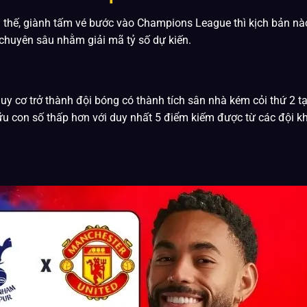
ị thế, giành tấm vé bước vào Champions League thì kịch bản nà
 chuyên sâu nhằm giải mã tỷ số dự kiến.
y cơ trở thành đội bóng có thành tích sân nhà kém cỏi thứ 2 tạ
u con số thấp hơn với duy nhất 5 điểm kiếm được từ các đội kh