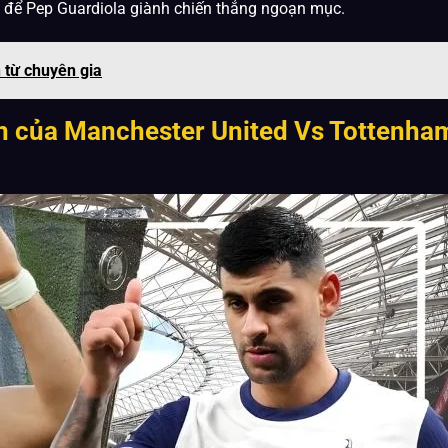
a để Pep Guardiola giành chiến thắng ngoạn mục.
 từ chuyên gia
iến của Manchester United Vs Tottenha