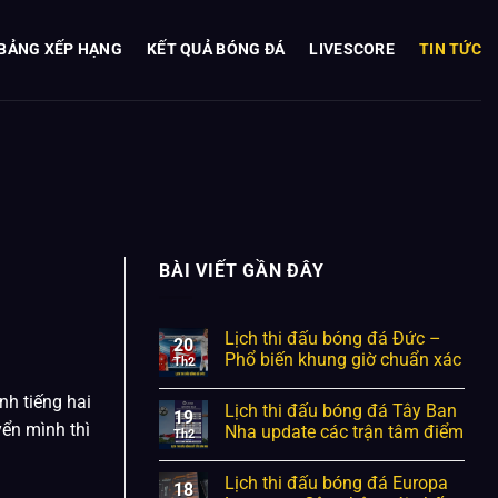
BẢNG XẾP HẠNG
KẾT QUẢ BÓNG ĐÁ
LIVESCORE
TIN TỨC
BÀI VIẾT GẦN ĐÂY
Lịch thi đấu bóng đá Đức –
20
Phổ biến khung giờ chuẩn xác
Th2
h tiếng hai
Lịch thi đấu bóng đá Tây Ban
19
yển mình thì
Nha update các trận tâm điểm
Th2
Lịch thi đấu bóng đá Europa
18