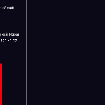
o sẽ xuất
i giải Ngoại
ách khi tới