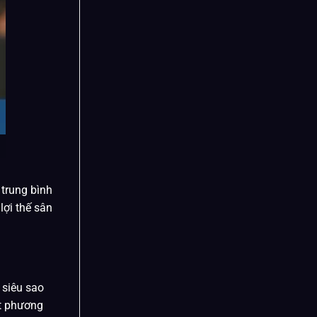
 trung bình
lợi thế sân
 siêu sao
ất phương