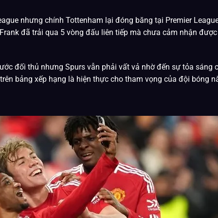
ague nhưng chính Tottenham lại đóng băng tại Premier League.
Frank đã trải qua 5 vòng đấu liên tiếp mà chưa cảm nhận được
trước đối thủ nhưng Spurs vẫn phải vất vả nhờ đến sự tỏa sáng 
14 trên bảng xếp hạng là hiện thực cho tham vọng của đội bóng n